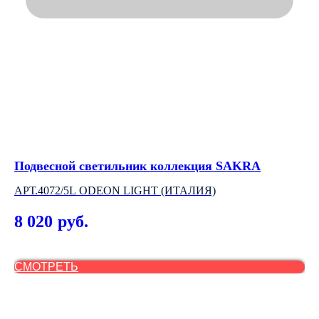
Подвесной светильник коллекция SAKRA
Вс
G
АРТ.4072/5L ODEON LIGHT (ИТАЛИЯ)
АР
8 020
руб.
2
СМОТРЕТЬ
С