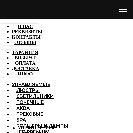
О НАС
РЕКВИЗИТЫ
КОНТАКТЫ
ОТЗЫВЫ
ГАРАНТИЯ
ВОЗВРАТ
ОПЛАТА
ДОСТАВКА
ИНФО
УПРАВЛЯЕМЫЕ
ЛЮСТРЫ
СВЕТИЛЬНИКИ
ТОЧЕЧНЫЕ
АКВА
ТРЕКОВЫЕ
БРА
ТОРШЕРЫ И ЛАМПЫ
УПРАВЛЯЕМЫЕ
LED PREMIUM