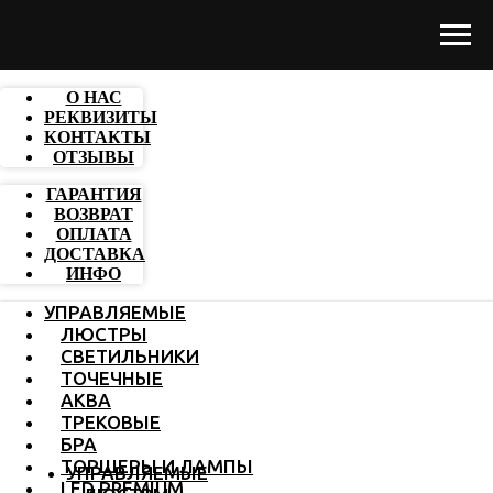
О НАС
РЕКВИЗИТЫ
КОНТАКТЫ
ОТЗЫВЫ
ГАРАНТИЯ
ВОЗВРАТ
ОПЛАТА
ДОСТАВКА
ИНФО
УПРАВЛЯЕМЫЕ
ЛЮСТРЫ
СВЕТИЛЬНИКИ
ТОЧЕЧНЫЕ
АКВА
ТРЕКОВЫЕ
БРА
ТОРШЕРЫ И ЛАМПЫ
УПРАВЛЯЕМЫЕ
LED PREMIUM