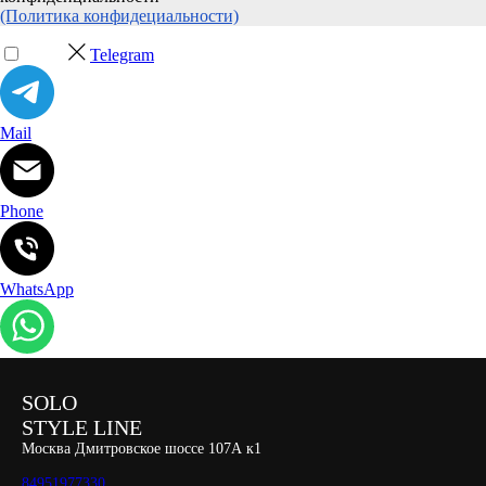
(Политика конфидециальности)
Telegram
Mail
Phone
WhatsApp
SOLO
STYLE LINE
Москва Дмитровское шоссе 107А к1
84951977330