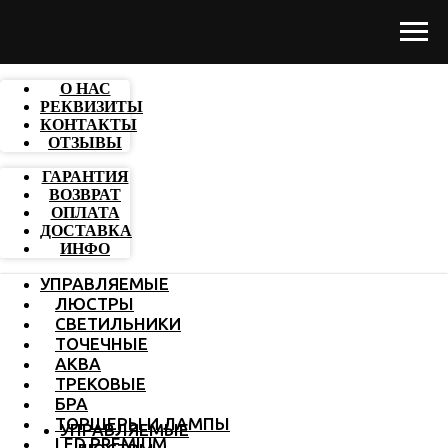
О НАС
РЕКВИЗИТЫ
КОНТАКТЫ
ОТЗЫВЫ
ГАРАНТИЯ
ВОЗВРАТ
ОПЛАТА
ДОСТАВКА
ИНФО
УПРАВЛЯЕМЫЕ
ЛЮСТРЫ
СВЕТИЛЬНИКИ
ТОЧЕЧНЫЕ
АКВА
ТРЕКОВЫЕ
БРА
ТОРШЕРЫ И ЛАМПЫ
УПРАВЛЯЕМЫЕ
LED PREMIUM