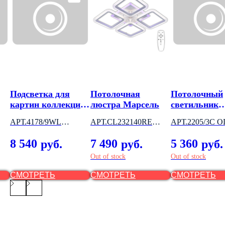
Подсветка для
Потолочная
Потолочный
картин коллекция
люстра Марсель
светильник
R
SANTI
коллекция P
АРТ.4178/9WL
АРТ.CL232140RE
АРТ.2205/3C 
ODEON LIGHT
CITILUX (ДАНИЯ)
LIGHT (ИТАЛ
8 540
7 490
5 360
руб.
руб.
руб.
(ИТАЛИЯ)
Out of stock
Out of stock
СМОТРЕТЬ
СМОТРЕТЬ
СМОТРЕТЬ