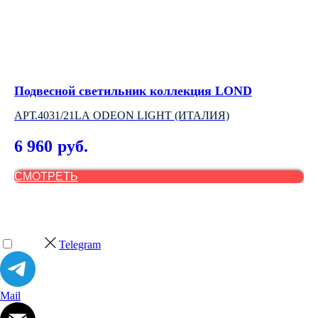
Подвесной светильник коллекция LOND
Н
АРТ.4031/21LA ODEON LIGHT (ИТАЛИЯ)
АР
6 960
3
руб.
СМОТРЕТЬ
С
Telegram
Mail