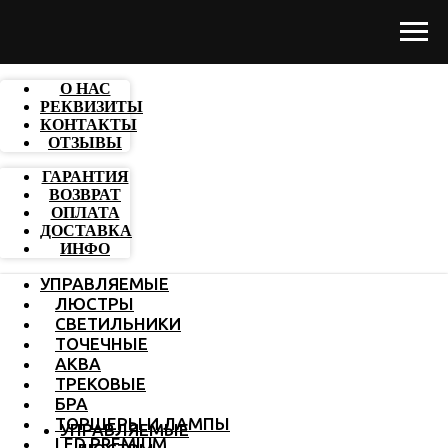
О НАС
РЕКВИЗИТЫ
КОНТАКТЫ
ОТЗЫВЫ
ГАРАНТИЯ
ВОЗВРАТ
ОПЛАТА
ДОСТАВКА
ИНФО
УПРАВЛЯЕМЫЕ
ЛЮСТРЫ
СВЕТИЛЬНИКИ
ТОЧЕЧНЫЕ
АКВА
ТРЕКОВЫЕ
БРА
ТОРШЕРЫ И ЛАМПЫ
УПРАВЛЯЕМЫЕ
LED PREMIUM