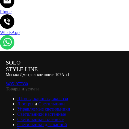
Phone
WhatsApp
SOLO
STYLE LINE
Москва Дмитровское шоссе 107А к1
84951977330
Товары и услуги
Шторы, карнизы, жалюзи
Люстры
и
Светильники
Управляемые светильники
Светильники настенные
Светильники точечные
Светильники для ванной