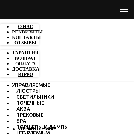
О НАС
РЕКВИЗИТЫ
КОНТАКТЫ
ОТЗЫВЫ
ГАРАНТИЯ
ВОЗВРАТ
ОПЛАТА
ДОСТАВКА
ИНФО
УПРАВЛЯЕМЫЕ
ЛЮСТРЫ
СВЕТИЛЬНИКИ
ТОЧЕЧНЫЕ
АКВА
ТРЕКОВЫЕ
БРА
ТОРШЕРЫ И ЛАМПЫ
УПРАВЛЯЕМЫЕ
LED PREMIUM