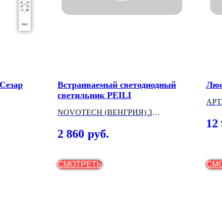
Сезар
Встраиваемый светодиодный
Люс
светильник PEILI
АРТ
NOVOTECH (ВЕНГРИЯ) 3
12
МОДЕЛИ
2 860
руб.
СМОТРЕТЬ
СМ