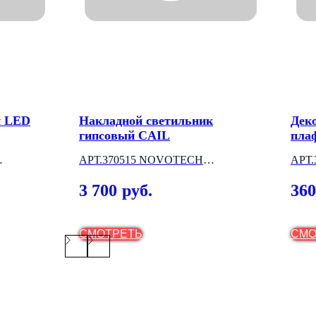
й LED
Накладной светильник
Дек
гипсовый CAIL
пла
АРТ.370515 NOVOTECH
АРТ
(ВЕНГРИЯ)
(ВЕ
3 700
360
руб.
СМОТРЕТЬ
СМО