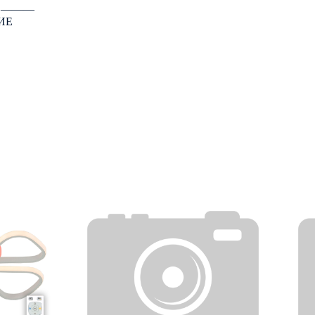
: ―――
ИЕ