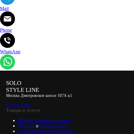
Mail
Phone
WhatsApp
SOLO
STYLE LINE
Москва Дмитровское шоссе 107А к1
84951977330
Товары и услуги
Шторы, карнизы, жалюзи
Люстры
и
Светильники
Управляемые светильники