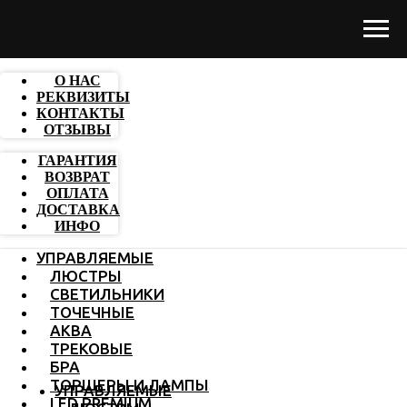
О НАС
РЕКВИЗИТЫ
КОНТАКТЫ
ОТЗЫВЫ
ГАРАНТИЯ
ВОЗВРАТ
ОПЛАТА
ДОСТАВКА
ИНФО
УПРАВЛЯЕМЫЕ
ЛЮСТРЫ
СВЕТИЛЬНИКИ
ТОЧЕЧНЫЕ
АКВА
ТРЕКОВЫЕ
БРА
ТОРШЕРЫ И ЛАМПЫ
УПРАВЛЯЕМЫЕ
LED PREMIUM