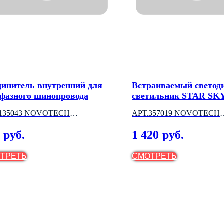
динитель внутренний для
Встраиваемый светод
хфазного шинопровода
светильник STAR SK
.135043 NOVOTECH
АРТ.357019 NOVOTECH
НГРИЯ)
(ВЕНГРИЯ)
1 420
руб.
руб.
ТРЕТЬ
СМОТРЕТЬ