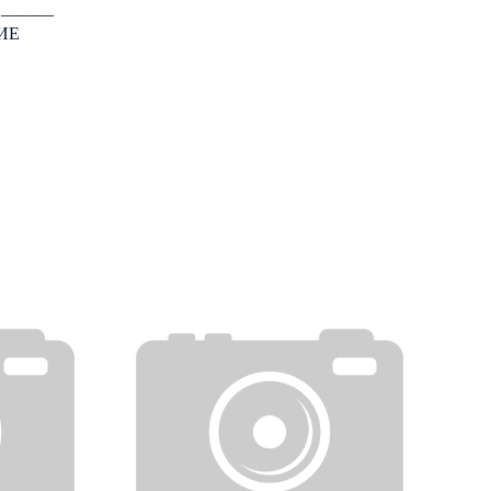
: ―――
ИЕ