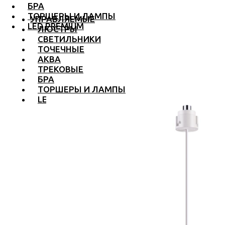
БРА
ТОРШЕРЫ И ЛАМПЫ
УПРАВЛЯЕМЫЕ
LED PREMIUM
ЛЮСТРЫ
СВЕТИЛЬНИКИ
ТОЧЕЧНЫЕ
АКВА
ТРЕКОВЫЕ
БРА
ТОРШЕРЫ И ЛАМПЫ
LED PREMIUM