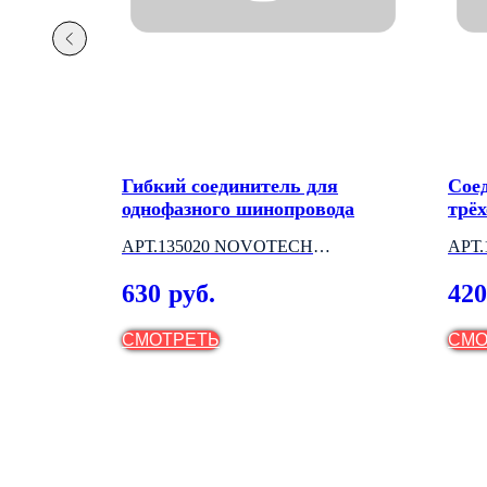
ьник
Гибкий соединитель для
Сое
однофазного шинопровода
трё
АРТ.135020 NOVOTECH
АРТ
(ВЕНГРИЯ)
(ВЕ
630
420
руб.
СМОТРЕТЬ
СМО