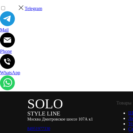
Telegram
Mail
Phone
WhatsApp
SOLO
Товары 
STYLE LINE
Ш
Л
Москва Дмитровское шоссе 107А к1
Уп
84951977330
С