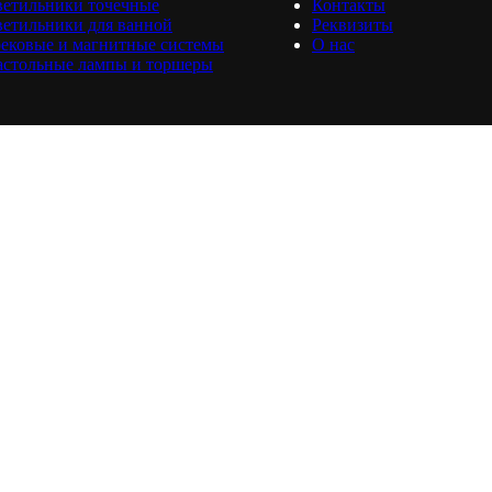
ветильники точечные
Контакты
етильники для ванной
Реквизиты
ековые и магнитные системы
О нас
астольные лампы и торшеры