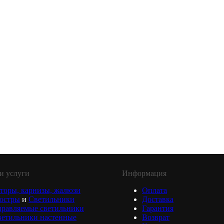
и услуги
Информация
торы, карнизы, жалюзи
Оплата
юстры
и
Светильники
Доставка
равляемые светильники
Гарантия
ветильники настенные
Возврат