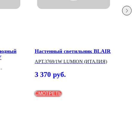
иодный
Настенный светильник BLAIR
Люс
Y
АРТ.3769/1W LUMION (ИТАЛИЯ)
LUM
3 370
5 
руб.
СМОТРЕТЬ
СМ