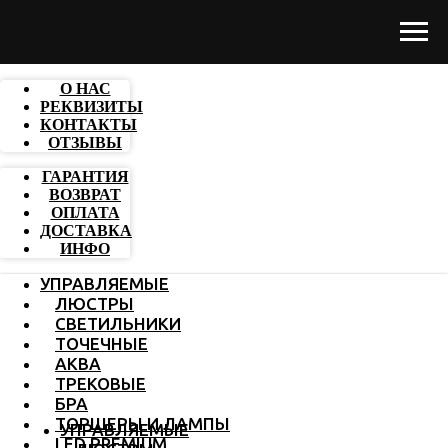
О НАС
РЕКВИЗИТЫ
КОНТАКТЫ
ОТЗЫВЫ
ГАРАНТИЯ
ВОЗВРАТ
ОПЛАТА
ДОСТАВКА
ИНФО
УПРАВЛЯЕМЫЕ
ЛЮСТРЫ
СВЕТИЛЬНИКИ
ТОЧЕЧНЫЕ
АКВА
ТРЕКОВЫЕ
БРА
ТОРШЕРЫ И ЛАМПЫ
УПРАВЛЯЕМЫЕ
LED PREMIUM