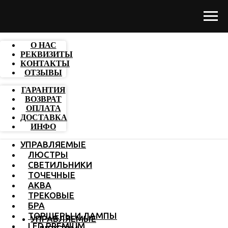
О НАС
РЕКВИЗИТЫ
КОНТАКТЫ
ОТЗЫВЫ
ГАРАНТИЯ
ВОЗВРАТ
ОПЛАТА
ДОСТАВКА
ИНФО
УПРАВЛЯЕМЫЕ
ЛЮСТРЫ
СВЕТИЛЬНИКИ
ТОЧЕЧНЫЕ
АКВА
ТРЕКОВЫЕ
БРА
ТОРШЕРЫ И ЛАМПЫ
УПРАВЛЯЕМЫЕ
LED PREMIUM