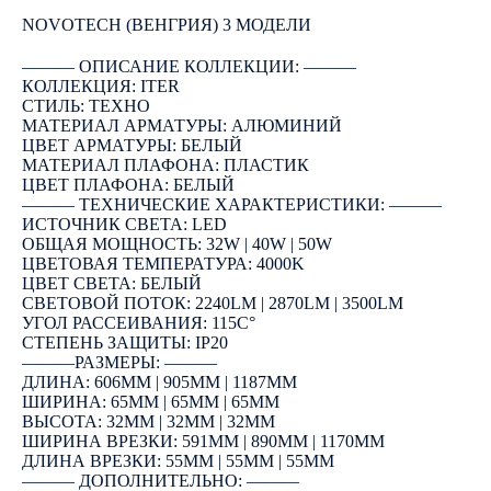
КУПИТЬ
NOVOTECH (ВЕНГРИЯ) 3 МОДЕЛИ
――― ОПИСАНИЕ КОЛЛЕКЦИИ: ―――
КОЛЛЕКЦИЯ: ITER
СТИЛЬ: ТЕХНО
МАТЕРИАЛ АРМАТУРЫ: АЛЮМИНИЙ
ЦВЕТ АРМАТУРЫ: БЕЛЫЙ
МАТЕРИАЛ ПЛАФОНА: ПЛАСТИК
ЦВЕТ ПЛАФОНА: БЕЛЫЙ
――― ТЕХНИЧЕСКИЕ ХАРАКТЕРИСТИКИ: ―――
ИСТОЧНИК СВЕТА: LED
ОБЩАЯ МОЩНОСТЬ: 32W | 40W | 50W
ЦВЕТОВАЯ ТЕМПЕРАТУРА: 4000K
ЦВЕТ СВЕТА: БЕЛЫЙ
СВЕТОВОЙ ПОТОК: 2240LM | 2870LM | 3500LM
УГОЛ РАССЕИВАНИЯ: 115C°
СТЕПЕНЬ ЗАЩИТЫ: IP20
―――РАЗМЕРЫ: ―――
ДЛИНА: 606ММ | 905ММ | 1187ММ
ШИРИНА: 65ММ | 65ММ | 65ММ
ВЫСОТА: 32ММ | 32ММ | 32ММ
ШИРИНА ВРЕЗКИ: 591ММ | 890ММ | 1170ММ
ДЛИНА ВРЕЗКИ: 55ММ | 55ММ | 55ММ
――― ДОПОЛНИТЕЛЬНО: ―――