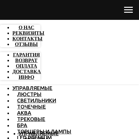
О НАС
РЕКВИЗИТЫ
КОНТАКТЫ
ОТЗЫВЫ
ГАРАНТИЯ
ВОЗВРАТ
ОПЛАТА
ДОСТАВКА
ИНФО
УПРАВЛЯЕМЫЕ
ЛЮСТРЫ
СВЕТИЛЬНИКИ
ТОЧЕЧНЫЕ
АКВА
ТРЕКОВЫЕ
БРА
ТОРШЕРЫ И ЛАМПЫ
УПРАВЛЯЕМЫЕ
LED PREMIUM