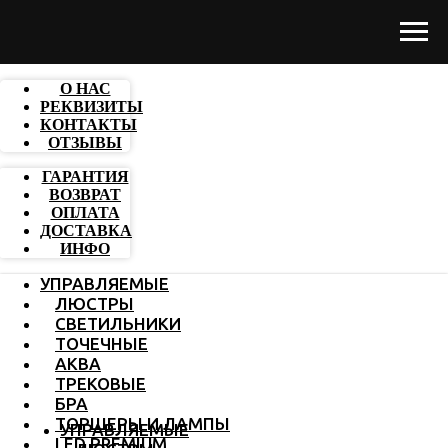
О НАС
РЕКВИЗИТЫ
КОНТАКТЫ
ОТЗЫВЫ
ГАРАНТИЯ
ВОЗВРАТ
ОПЛАТА
ДОСТАВКА
ИНФО
УПРАВЛЯЕМЫЕ
ЛЮСТРЫ
СВЕТИЛЬНИКИ
ТОЧЕЧНЫЕ
АКВА
ТРЕКОВЫЕ
БРА
ТОРШЕРЫ И ЛАМПЫ
УПРАВЛЯЕМЫЕ
LED PREMIUM