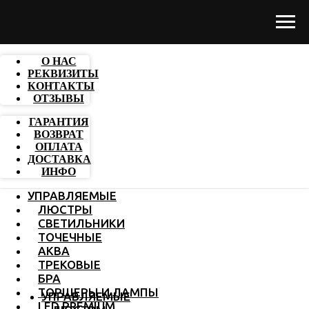
О НАС
РЕКВИЗИТЫ
КОНТАКТЫ
ОТЗЫВЫ
ГАРАНТИЯ
ВОЗВРАТ
ОПЛАТА
ДОСТАВКА
ИНФО
УПРАВЛЯЕМЫЕ
ЛЮСТРЫ
СВЕТИЛЬНИКИ
ТОЧЕЧНЫЕ
АКВА
ТРЕКОВЫЕ
БРА
ТОРШЕРЫ И ЛАМПЫ
УПРАВЛЯЕМЫЕ
LED PREMIUM