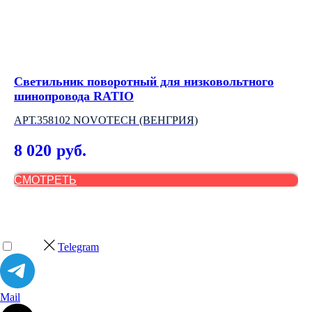
Светильник поворотный для низковольтного
По
шинопровода RATIO
LU
АРТ.358102 NOVOTECH (ВЕНГРИЯ)
2
8 020
руб.
Out
СМОТРЕТЬ
С
Telegram
Mail