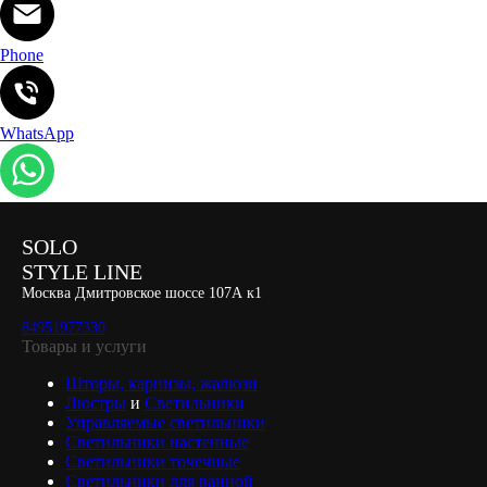
Phone
WhatsApp
SOLO
STYLE LINE
Москва Дмитровское шоссе 107А к1
84951977330
Товары и услуги
Шторы, карнизы, жалюзи
Люстры
и
Светильники
Управляемые светильники
Светильники настенные
Светильники точечные
Светильники для ванной