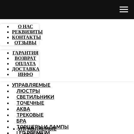
О НАС
РЕКВИЗИТЫ
КОНТАКТЫ
ОТЗЫВЫ
ГАРАНТИЯ
ВОЗВРАТ
ОПЛАТА
ДОСТАВКА
ИНФО
УПРАВЛЯЕМЫЕ
ЛЮСТРЫ
СВЕТИЛЬНИКИ
ТОЧЕЧНЫЕ
АКВА
ТРЕКОВЫЕ
БРА
ТОРШЕРЫ И ЛАМПЫ
УПРАВЛЯЕМЫЕ
LED PREMIUM