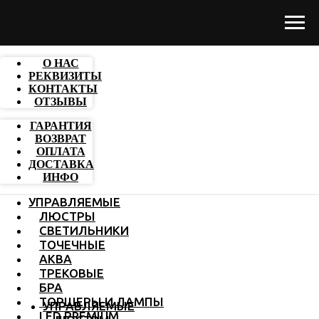
О НАС
РЕКВИЗИТЫ
КОНТАКТЫ
ОТЗЫВЫ
ГАРАНТИЯ
ВОЗВРАТ
ОПЛАТА
ДОСТАВКА
ИНФО
УПРАВЛЯЕМЫЕ
ЛЮСТРЫ
СВЕТИЛЬНИКИ
ТОЧЕЧНЫЕ
АКВА
ТРЕКОВЫЕ
БРА
ТОРШЕРЫ И ЛАМПЫ
УПРАВЛЯЕМЫЕ
LED PREMIUM