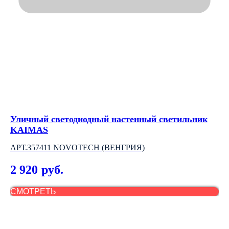
Уличный светодиодный настенный светильник
Вл
KAIMAS
PS
АРТ.357411 NOVOTECH (ВЕНГРИЯ)
4
2 920
руб.
СМОТРЕТЬ
С