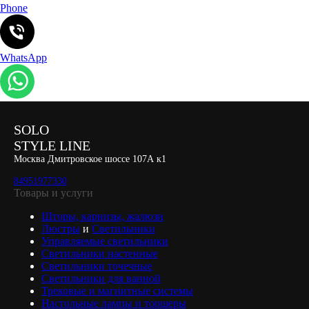
Phone
WhatsApp
SOLO
STYLE LINE
Москва Дмитровское шоссе 107А к1
84951977330
Товары и услуги
Шторы, карнизы, жалюзи
Люстры
и
Светильники
Управляемые светильники
Светильники настенные
Светильники точечные
Светильники для ванной
Трековые и магнитные системы
Настольные лампы и торшеры