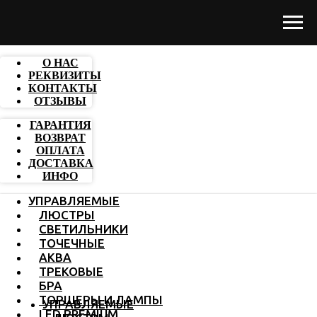
О НАС
РЕКВИЗИТЫ
КОНТАКТЫ
ОТЗЫВЫ
ГАРАНТИЯ
ВОЗВРАТ
ОПЛАТА
ДОСТАВКА
ИНФО
УПРАВЛЯЕМЫЕ
ЛЮСТРЫ
СВЕТИЛЬНИКИ
ТОЧЕЧНЫЕ
АКВА
ТРЕКОВЫЕ
БРА
ТОРШЕРЫ И ЛАМПЫ
УПРАВЛЯЕМЫЕ
LED PREMIUM