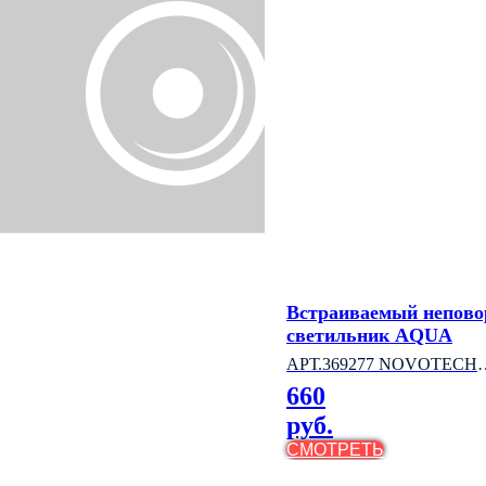
Встраиваемый непов
светильник AQUA
АРТ.369277 NOVOTECH
660
(ВЕНГРИЯ)
руб.
СМОТРЕТЬ