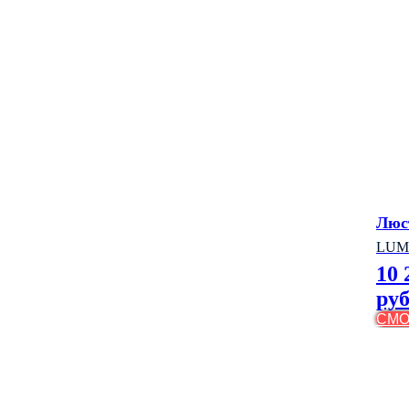
Люс
LUM
10 
руб
СМО