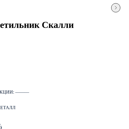
етильник Скалли
КЦИИ: ―――
МЕТАЛЛ
А
Й