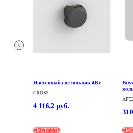
й LED
Настенный светильник 4Вт
Вну
кол
CROSS
АРТ
4 116,2
руб.
(ВЕ
310
СМОТРЕТЬ
СМО