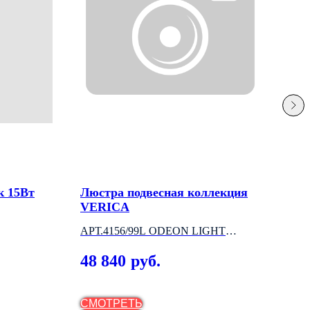
к 15Вт
Люстра подвесная коллекция
Одн
VERICA
све
АРТ.4156/99L ODEON LIGHT
АРТ
(ИТАЛИЯ)
(ВЕ
48 840
4 
руб.
СМОТРЕТЬ
СМ