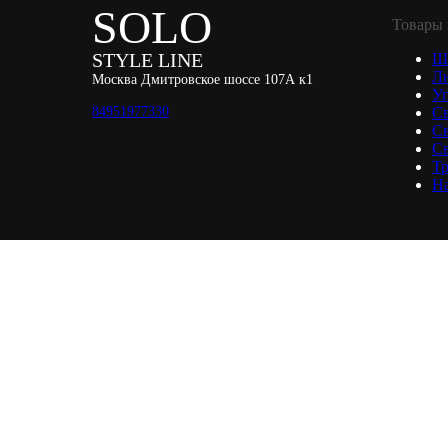
SOLO
Товары 
STYLE LINE
Ш
Л
Москва Дмитровское шоссе 107А к1
Уп
84951977330
С
С
Св
Тр
Н