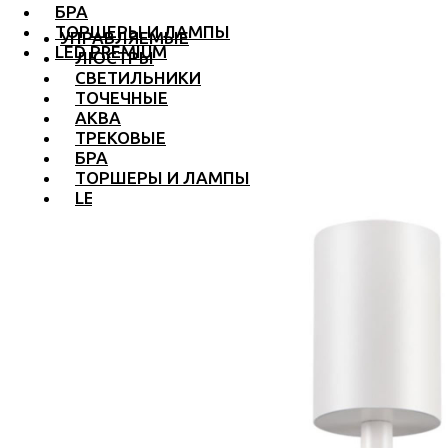
БРА
ТОРШЕРЫ И ЛАМПЫ
УПРАВЛЯЕМЫЕ
LED PREMIUM
ЛЮСТРЫ
СВЕТИЛЬНИКИ
ТОЧЕЧНЫЕ
АКВА
ТРЕКОВЫЕ
БРА
ТОРШЕРЫ И ЛАМПЫ
LED PREMIUM