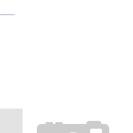
: ―――