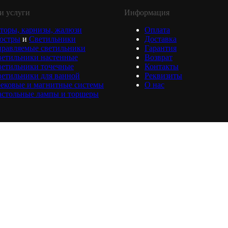
и услуги
Информация
торы, карнизы, жалюзи
Оплата
юстры
и
Светильники
Доставка
равляемые светильники
Гарантия
ветильники настенные
Возврат
ветильники точечные
Контакты
етильники для ванной
Реквизиты
ековые и магнитные системы
О нас
астольные лампы и торшеры