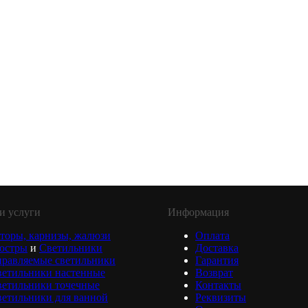
и услуги
Информация
торы, карнизы, жалюзи
Оплата
юстры
и
Светильники
Доставка
равляемые светильники
Гарантия
ветильники настенные
Возврат
ветильники точечные
Контакты
етильники для ванной
Реквизиты