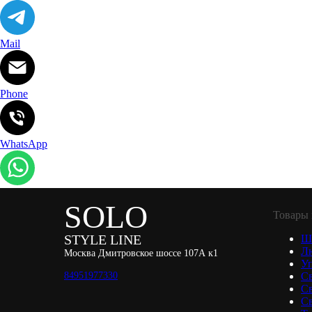
Mail
Phone
WhatsApp
SOLO
Товары 
STYLE LINE
Ш
Л
Москва Дмитровское шоссе 107А к1
Уп
84951977330
С
С
Св