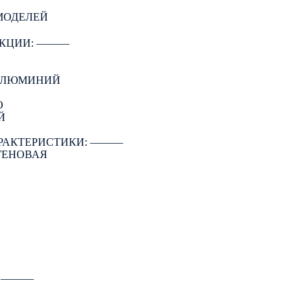
 МОДЕЛЕЙ
КЦИИ: ―――
 АЛЮМИНИЙ
О
Й
РАКТЕРИСТИКИ: ―――
ГЕНОВАЯ
: ―――