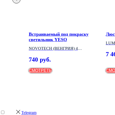
ьник
Встраиваемый под покраску
Люс
светильник YESO
LUM
NOVOTECH (ВЕНГРИЯ) 4
7 4
МОДЕЛЕЙ
740
руб.
СМОТРЕТЬ
СМО
Telegram