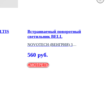
LTIS
Встраиваемый поворотный
Рам
светильник BELL
кон
NOVOTECH (ВЕНГРИЯ) 3
АРТ
МОДЕЛИ
(ВЕ
560
64
руб.
СМОТРЕТЬ
СМ