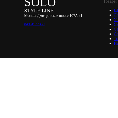
SOLO
Товары 
STYLE LINE
Ш
Л
Москва Дмитровское шоссе 107А к1
Уп
84951977330
С
С
Св
Тр
Н