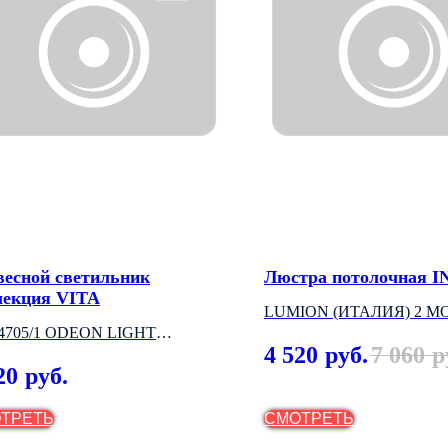
весной светильник
Люстра потолочная 
лекция VITA
LUMION (ИТАЛИЯ) 2 М
4705/1 ODEON LIGHT
4 520
7 060
руб.
р
АЛИЯ)
20
руб.
ТРЕТЬ
СМОТРЕТЬ