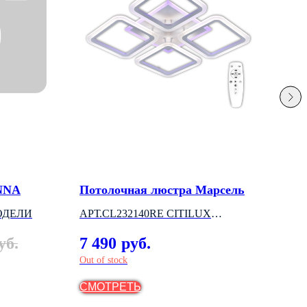
INNA
Потолочная люстра Марсель
Трё
све
ОДЕЛИ
АРТ.CL232140RE CITILUX
АРТ
(ДАНИЯ)
7 490
уб.
руб.
(ВЕ
1 
Out of stock
СМОТРЕТЬ
СМ