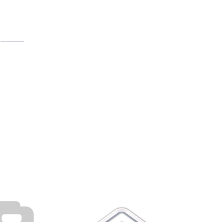
: ―――