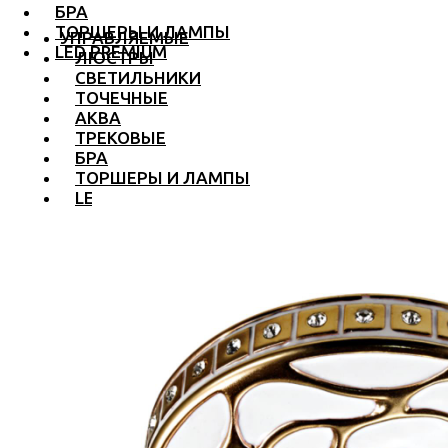
БРА
ТОРШЕРЫ И ЛАМПЫ
УПРАВЛЯЕМЫЕ
LED PREMIUM
ЛЮСТРЫ
СВЕТИЛЬНИКИ
ТОЧЕЧНЫЕ
АКВА
ТРЕКОВЫЕ
БРА
ТОРШЕРЫ И ЛАМПЫ
LED PREMIUM