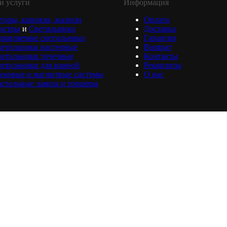
и услуги
Информация
торы, карнизы, жалюзи
Оплата
юстры
и
Светильники
Доставка
равляемые светильники
Гарантия
ветильники настенные
Возврат
ветильники точечные
Контакты
етильники для ванной
Реквизиты
ековые и магнитные системы
О нас
астольные лампы и торшеры