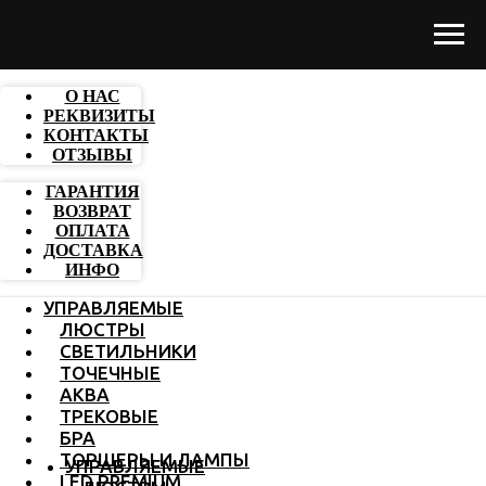
О НАС
РЕКВИЗИТЫ
КОНТАКТЫ
ОТЗЫВЫ
ГАРАНТИЯ
ВОЗВРАТ
ОПЛАТА
ДОСТАВКА
ИНФО
УПРАВЛЯЕМЫЕ
ЛЮСТРЫ
СВЕТИЛЬНИКИ
ТОЧЕЧНЫЕ
АКВА
ТРЕКОВЫЕ
БРА
ТОРШЕРЫ И ЛАМПЫ
УПРАВЛЯЕМЫЕ
LED PREMIUM