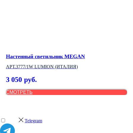
Настенный светильник MEGAN
На
АРТ.3777/1W LUMION (ИТАЛИЯ)
АР
3 050
2
руб.
СМОТРЕТЬ
С
Telegram