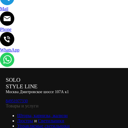
Mail
Phone
WhatsApp
SOLO
STYLE LINE
Москва Дмитровское шоссе 107А к1
84951977330
Товары и услуги
Шторы, карнизы, жалюзи
Люстры
и
Светильники
Управляемые светильники