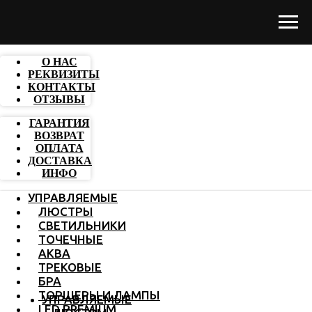
О НАС
РЕКВИЗИТЫ
КОНТАКТЫ
ОТЗЫВЫ
ГАРАНТИЯ
ВОЗВРАТ
ОПЛАТА
ДОСТАВКА
ИНФО
УПРАВЛЯЕМЫЕ
ЛЮСТРЫ
СВЕТИЛЬНИКИ
ТОЧЕЧНЫЕ
АКВА
ТРЕКОВЫЕ
БРА
ТОРШЕРЫ И ЛАМПЫ
УПРАВЛЯЕМЫЕ
LED PREMIUM