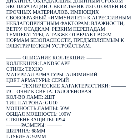
ДИЗАЙНА, ОБЛАДАЮЩИЙ ДЛИННЫМ СРОКОМ
ЭКСПЛУАТАЦИИ. СВЕТИЛЬНИК ИЗГОТОВЛЕН ИЗ
ПРОЧНЫХ МАТЕРИАЛОВ, ИМЕЮЩИХ
СВОЕОБРАЗНЫЙ «ИММУНИТЕТ» К АГРЕССИВНЫМ
НЕБЛАГОПРИЯТНЫМ ФАКТОРАМ: ВЛАЖНОСТИ,
ВЕТРУ, ОСАДКАМ, РЕЗКИМ ПЕРЕПАДАМ
ТЕМПЕРАТУРЫ, А ТАКЖЕ ОТВЕЧАЕТ ВСЕМ
НОРМАМ БЕЗОПАСНОСТИ, ПРЕДЪЯВЛЯЕМЫМ К
ЭЛЕКТРИЧЕСКИМ УСТРОЙСТВАМ.
――― ОПИСАНИЕ КОЛЛЕКЦИИ: ―――
КОЛЛЕКЦИЯ: LANDSCAPE
СТИЛЬ: ТЕХНО
МАТЕРИАЛ АРМАТУРЫ: АЛЮМИНИЙ
ЦВЕТ АРМАТУРЫ: СЕРЫЙ
――― ТЕХНИЧЕСКИЕ ХАРАКТЕРИСТИКИ: ―――
ИСТОЧНИК СВЕТА: ГАЛОГЕНОВАЯ
КОЛ-ВО ЛАМП: 2ШТ
ТИП ПАТРОНА: GU10
МОЩНОСТЬ ЛАМПЫ: 50W
ОБЩАЯ МОЩНОСТЬ: 100W
СТЕПЕНЬ ЗАЩИТЫ: IP54
―――РАЗМЕРЫ: ―――
ШИРИНА: 68ММ
ГЛУБИНА: 92ММ