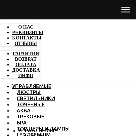
О НАС
РЕКВИЗИТЫ
КОНТАКТЫ
ОТЗЫВЫ
ГАРАНТИЯ
ВОЗВРАТ
ОПЛАТА
ДОСТАВКА
ИНФО
УПРАВЛЯЕМЫЕ
ЛЮСТРЫ
СВЕТИЛЬНИКИ
ТОЧЕЧНЫЕ
АКВА
ТРЕКОВЫЕ
БРА
ТОРШЕРЫ И ЛАМПЫ
УПРАВЛЯЕМЫЕ
LED PREMIUM