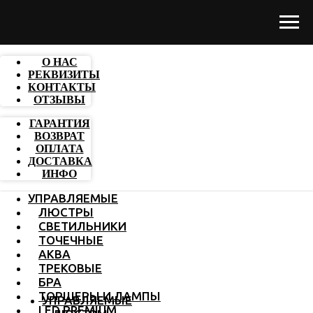
О НАС
РЕКВИЗИТЫ
КОНТАКТЫ
ОТЗЫВЫ
ГАРАНТИЯ
ВОЗВРАТ
ОПЛАТА
ДОСТАВКА
ИНФО
УПРАВЛЯЕМЫЕ
ЛЮСТРЫ
СВЕТИЛЬНИКИ
ТОЧЕЧНЫЕ
АКВА
ТРЕКОВЫЕ
БРА
ТОРШЕРЫ И ЛАМПЫ
УПРАВЛЯЕМЫЕ
LED PREMIUM