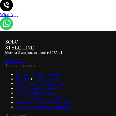
WhatsApp
SOLO
STYLE LINE
Москва Дмитровское шоссе 107А к1
84951977330
Товары и услуги
Шторы, карнизы, жалюзи
Люстры
и
Светильники
Управляемые светильники
Светильники настенные
Светильники точечные
Светильники для ванной
Трековые и магнитные системы
Настольные лампы и торшеры
Информация