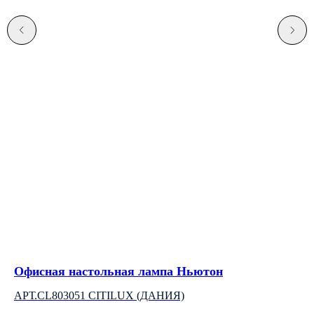
Офисная настольная лампа Ньютон
Лю
АРТ.CL803051 CITILUX (ДАНИЯ)
LU