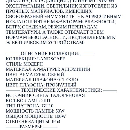
ДИЗАЙНА, ОБЛАДАЮЩИЙ ДЛИННЫМ СРОКОМ
ЭКСПЛУАТАЦИИ. СВЕТИЛЬНИК ИЗГОТОВЛЕН ИЗ
ПРОЧНЫХ МАТЕРИАЛОВ, ИМЕЮЩИХ
СВОЕОБРАЗНЫЙ «ИММУНИТЕТ» К АГРЕССИВНЫМ
НЕБЛАГОПРИЯТНЫМ ФАКТОРАМ: ВЛАЖНОСТИ,
ВЕТРУ, ОСАДКАМ, РЕЗКИМ ПЕРЕПАДАМ
ТЕМПЕРАТУРЫ, А ТАКЖЕ ОТВЕЧАЕТ ВСЕМ
НОРМАМ БЕЗОПАСНОСТИ, ПРЕДЪЯВЛЯЕМЫМ К
ЭЛЕКТРИЧЕСКИМ УСТРОЙСТВАМ.
――― ОПИСАНИЕ КОЛЛЕКЦИИ: ―――
КОЛЛЕКЦИЯ: LANDSCAPE
СТИЛЬ: МОДЕРН
МАТЕРИАЛ АРМАТУРЫ: АЛЮМИНИЙ
ЦВЕТ АРМАТУРЫ: СЕРЫЙ
МАТЕРИАЛ ПЛАФОНА: СТЕКЛО
ЦВЕТ ПЛАФОНА: ПРОЗРАЧНЫЙ
――― ТЕХНИЧЕСКИЕ ХАРАКТЕРИСТИКИ: ―――
ИСТОЧНИК СВЕТА: ГАЛОГЕНОВАЯ
КОЛ-ВО ЛАМП: 2ШТ
ТИП ПАТРОНА: GU10
МОЩНОСТЬ ЛАМПЫ: 50W
ОБЩАЯ МОЩНОСТЬ: 100W
СТЕПЕНЬ ЗАЩИТЫ: IP54
―――РАЗМЕРЫ: ―――