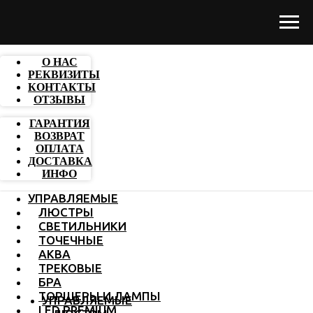
О НАС
РЕКВИЗИТЫ
КОНТАКТЫ
ОТЗЫВЫ
ГАРАНТИЯ
ВОЗВРАТ
ОПЛАТА
ДОСТАВКА
ИНФО
УПРАВЛЯЕМЫЕ
ЛЮСТРЫ
СВЕТИЛЬНИКИ
ТОЧЕЧНЫЕ
АКВА
ТРЕКОВЫЕ
БРА
ТОРШЕРЫ И ЛАМПЫ
УПРАВЛЯЕМЫЕ
LED PREMIUM