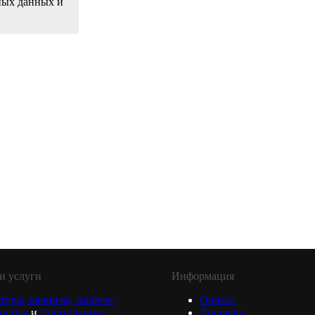
ьных данных и
и услуги
Информация
торы, карнизы, жалюзи
Оплата
юстры
и
Светильники
Доставка