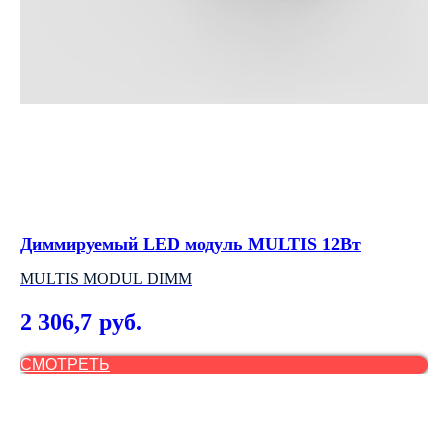
Диммируемый LED модуль MULTIS 12Вт
На
MULTIS MODUL DIMM
АР
2 306,7
2
руб.
СМОТРЕТЬ
С