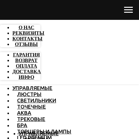
О НАС
РЕКВИЗИТЫ
КОНТАКТЫ
ОТЗЫВЫ
ГАРАНТИЯ
ВОЗВРАТ
ОПЛАТА
ДОСТАВКА
ИНФО
УПРАВЛЯЕМЫЕ
ЛЮСТРЫ
СВЕТИЛЬНИКИ
ТОЧЕЧНЫЕ
АКВА
ТРЕКОВЫЕ
БРА
ТОРШЕРЫ И ЛАМПЫ
УПРАВЛЯЕМЫЕ
LED PREMIUM