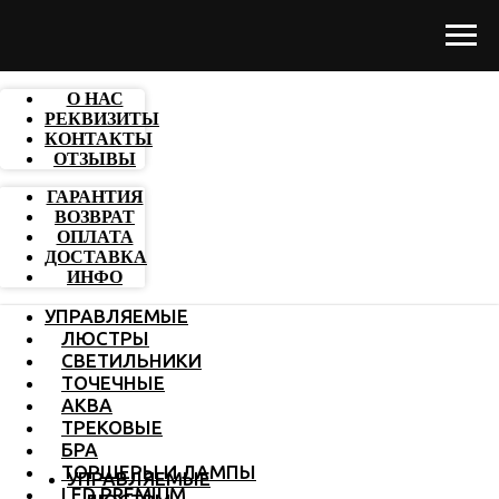
О НАС
РЕКВИЗИТЫ
КОНТАКТЫ
ОТЗЫВЫ
ГАРАНТИЯ
ВОЗВРАТ
ОПЛАТА
ДОСТАВКА
ИНФО
УПРАВЛЯЕМЫЕ
ЛЮСТРЫ
СВЕТИЛЬНИКИ
ТОЧЕЧНЫЕ
АКВА
ТРЕКОВЫЕ
БРА
ТОРШЕРЫ И ЛАМПЫ
УПРАВЛЯЕМЫЕ
LED PREMIUM