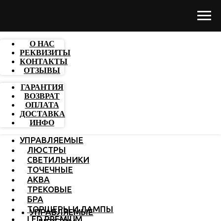
О НАС
РЕКВИЗИТЫ
КОНТАКТЫ
ОТЗЫВЫ
ГАРАНТИЯ
ВОЗВРАТ
ОПЛАТА
ДОСТАВКА
ИНФО
УПРАВЛЯЕМЫЕ
ЛЮСТРЫ
СВЕТИЛЬНИКИ
ТОЧЕЧНЫЕ
АКВА
ТРЕКОВЫЕ
БРА
ТОРШЕРЫ И ЛАМПЫ
УПРАВЛЯЕМЫЕ
LED PREMIUM