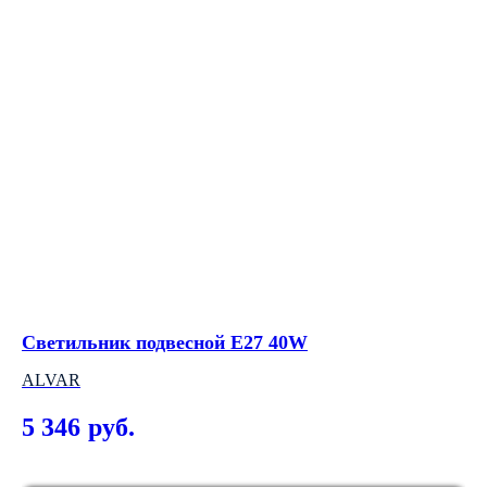
Светильник подвесной E27 40W
Со
ши
ALVAR
АР
5 346
руб.
2