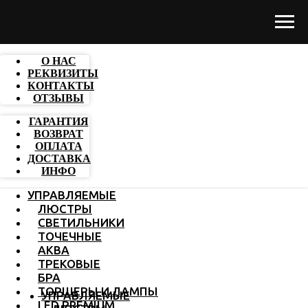
О НАС
РЕКВИЗИТЫ
КОНТАКТЫ
ОТЗЫВЫ
ГАРАНТИЯ
ВОЗВРАТ
ОПЛАТА
ДОСТАВКА
ИНФО
УПРАВЛЯЕМЫЕ
ЛЮСТРЫ
СВЕТИЛЬНИКИ
ТОЧЕЧНЫЕ
АКВА
ТРЕКОВЫЕ
БРА
ТОРШЕРЫ И ЛАМПЫ
УПРАВЛЯЕМЫЕ
LED PREMIUM