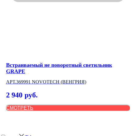
Встраиваемый не поворотный светильник
На
GRAPE
C
АРТ.369991 NOVOTECH (ВЕНГРИЯ)
АР
2 940
2
руб.
СМОТРЕТЬ
С