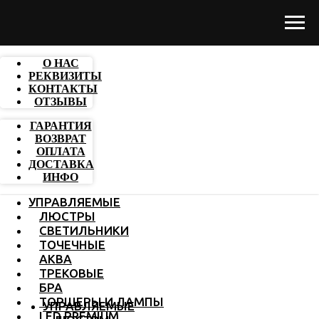
О НАС
РЕКВИЗИТЫ
КОНТАКТЫ
ОТЗЫВЫ
ГАРАНТИЯ
ВОЗВРАТ
ОПЛАТА
ДОСТАВКА
ИНФО
УПРАВЛЯЕМЫЕ
ЛЮСТРЫ
СВЕТИЛЬНИКИ
ТОЧЕЧНЫЕ
АКВА
ТРЕКОВЫЕ
БРА
ТОРШЕРЫ И ЛАМПЫ
УПРАВЛЯЕМЫЕ
LED PREMIUM