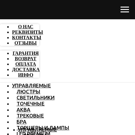
О НАС
РЕКВИЗИТЫ
КОНТАКТЫ
ОТЗЫВЫ
ГАРАНТИЯ
ВОЗВРАТ
ОПЛАТА
ДОСТАВКА
ИНФО
УПРАВЛЯЕМЫЕ
ЛЮСТРЫ
СВЕТИЛЬНИКИ
ТОЧЕЧНЫЕ
АКВА
ТРЕКОВЫЕ
БРА
ТОРШЕРЫ И ЛАМПЫ
УПРАВЛЯЕМЫЕ
LED PREMIUM