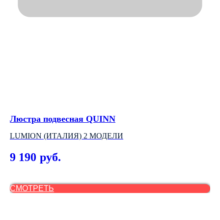
Люстра подвесная QUINN
Де
U
LUMION (ИТАЛИЯ) 2 МОДЕЛИ
АР
9 190
руб.
3
СМОТРЕТЬ
С