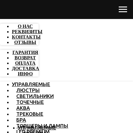
О НАС
РЕКВИЗИТЫ
КОНТАКТЫ
ОТЗЫВЫ
ГАРАНТИЯ
ВОЗВРАТ
ОПЛАТА
ДОСТАВКА
ИНФО
УПРАВЛЯЕМЫЕ
ЛЮСТРЫ
СВЕТИЛЬНИКИ
ТОЧЕЧНЫЕ
АКВА
ТРЕКОВЫЕ
БРА
ТОРШЕРЫ И ЛАМПЫ
УПРАВЛЯЕМЫЕ
LED PREMIUM