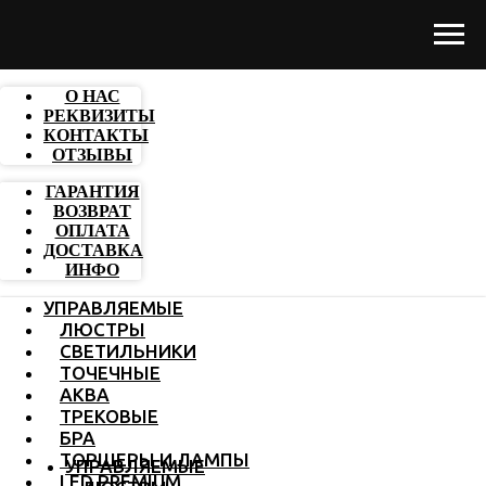
О НАС
РЕКВИЗИТЫ
КОНТАКТЫ
ОТЗЫВЫ
ГАРАНТИЯ
ВОЗВРАТ
ОПЛАТА
ДОСТАВКА
ИНФО
УПРАВЛЯЕМЫЕ
ЛЮСТРЫ
СВЕТИЛЬНИКИ
ТОЧЕЧНЫЕ
АКВА
ТРЕКОВЫЕ
БРА
ТОРШЕРЫ И ЛАМПЫ
УПРАВЛЯЕМЫЕ
LED PREMIUM