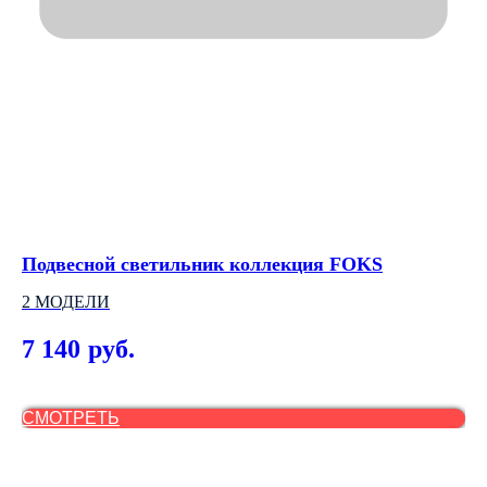
Подвесной светильник коллекция FOKS
По
2 МОДЕЛИ
АР
7 140
4
руб.
Out
СМОТРЕТЬ
С