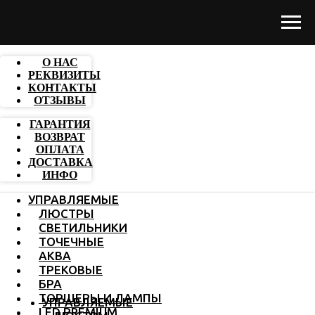
О НАС
РЕКВИЗИТЫ
КОНТАКТЫ
ОТЗЫВЫ
ГАРАНТИЯ
ВОЗВРАТ
ОПЛАТА
ДОСТАВКА
ИНФО
УПРАВЛЯЕМЫЕ
ЛЮСТРЫ
СВЕТИЛЬНИКИ
ТОЧЕЧНЫЕ
АКВА
ТРЕКОВЫЕ
БРА
ТОРШЕРЫ И ЛАМПЫ
УПРАВЛЯЕМЫЕ
LED PREMIUM