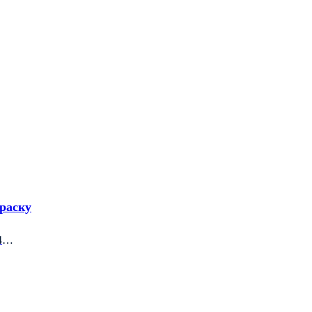
раску
4