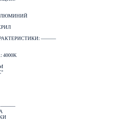
 АЛЮМИНИЙ
КРИЛ
РАКТЕРИСТИКИ: ―――
 4000K
LM
C°
: ―――
А
КИ