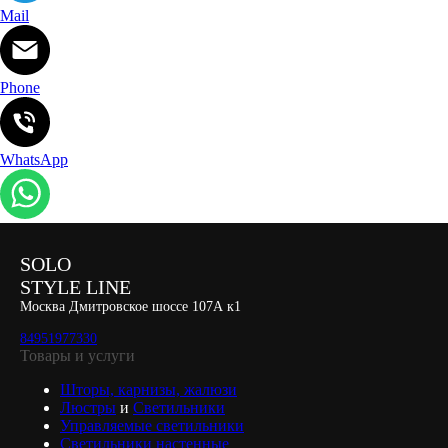
Mail
Phone
WhatsApp
SOLO
STYLE LINE
Москва Дмитровское шоссе 107А к1
84951977330
Товары и услуги
Шторы, карнизы, жалюзи
Люстры
и
Светильники
Управляемые светильники
Светильники настенные