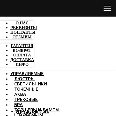
О НАС
РЕКВИЗИТЫ
КОНТАКТЫ
ОТЗЫВЫ
ГАРАНТИЯ
ВОЗВРАТ
ОПЛАТА
ДОСТАВКА
ИНФО
УПРАВЛЯЕМЫЕ
ЛЮСТРЫ
СВЕТИЛЬНИКИ
ТОЧЕЧНЫЕ
АКВА
ТРЕКОВЫЕ
БРА
ТОРШЕРЫ И ЛАМПЫ
УПРАВЛЯЕМЫЕ
LED PREMIUM