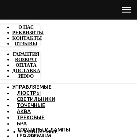
О НАС
РЕКВИЗИТЫ
КОНТАКТЫ
ОТЗЫВЫ
ГАРАНТИЯ
ВОЗВРАТ
ОПЛАТА
ДОСТАВКА
ИНФО
УПРАВЛЯЕМЫЕ
ЛЮСТРЫ
СВЕТИЛЬНИКИ
ТОЧЕЧНЫЕ
АКВА
ТРЕКОВЫЕ
БРА
ТОРШЕРЫ И ЛАМПЫ
УПРАВЛЯЕМЫЕ
LED PREMIUM