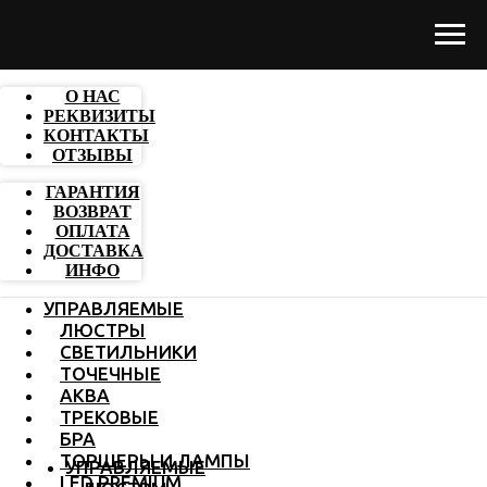
О НАС
РЕКВИЗИТЫ
КОНТАКТЫ
ОТЗЫВЫ
ГАРАНТИЯ
ВОЗВРАТ
ОПЛАТА
ДОСТАВКА
ИНФО
УПРАВЛЯЕМЫЕ
ЛЮСТРЫ
СВЕТИЛЬНИКИ
ТОЧЕЧНЫЕ
АКВА
ТРЕКОВЫЕ
БРА
ТОРШЕРЫ И ЛАМПЫ
УПРАВЛЯЕМЫЕ
LED PREMIUM