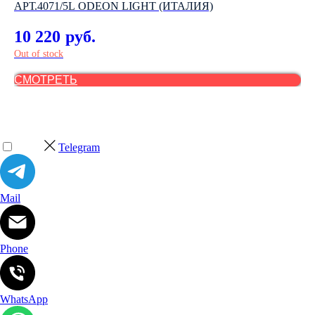
АРТ.4071/5L ODEON LIGHT (ИТАЛИЯ)
АР
10 220
1
руб.
Out of stock
СМОТРЕТЬ
С
Telegram
Mail
Phone
WhatsApp