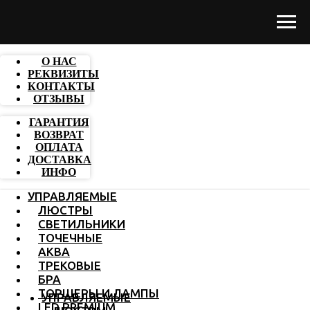
О НАС
РЕКВИЗИТЫ
КОНТАКТЫ
ОТЗЫВЫ
ГАРАНТИЯ
ВОЗВРАТ
ОПЛАТА
ДОСТАВКА
ИНФО
УПРАВЛЯЕМЫЕ
ЛЮСТРЫ
СВЕТИЛЬНИКИ
ТОЧЕЧНЫЕ
АКВА
ТРЕКОВЫЕ
БРА
ТОРШЕРЫ И ЛАМПЫ
УПРАВЛЯЕМЫЕ
LED PREMIUM