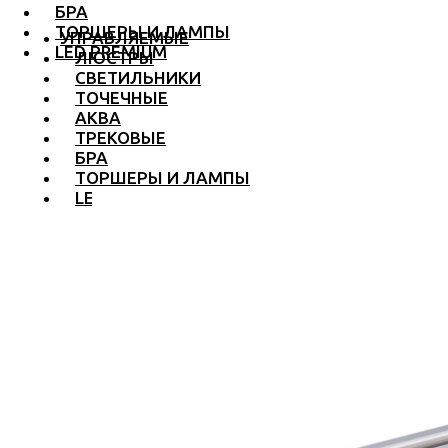
БРА
ТОРШЕРЫ И ЛАМПЫ
УПРАВЛЯЕМЫЕ
LED PREMIUM
ЛЮСТРЫ
СВЕТИЛЬНИКИ
ТОЧЕЧНЫЕ
АКВА
ТРЕКОВЫЕ
БРА
ТОРШЕРЫ И ЛАМПЫ
LED PREMIUM