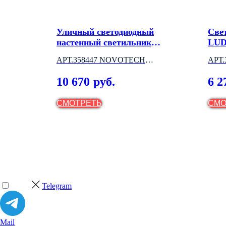
иодный
Уличный светодиодный
Све
настенный светильник
LUD
DANTELA
АРТ.358447 NOVOTECH
АРТ.
(ВЕНГРИЯ)
10 670
6 2
руб.
СМОТРЕТЬ
СМО
Telegram
Mail