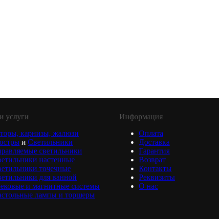
и услуги
Информация
торы, карнизы, жалюзи
Оплата
юстры
и
Светильники
Доставка
равляемые светильники
Гарантия
ветильники настенные
Возврат
ветильники точечные
Контакты
етильники для ванной
Реквизиты
ековые и магнитные системы
О нас
астольные лампы и торшеры