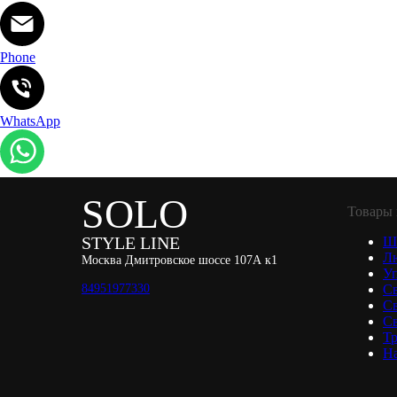
Phone
WhatsApp
SOLO
Товары 
STYLE LINE
Ш
Л
Москва Дмитровское шоссе 107А к1
Уп
84951977330
С
С
Св
Тр
Н