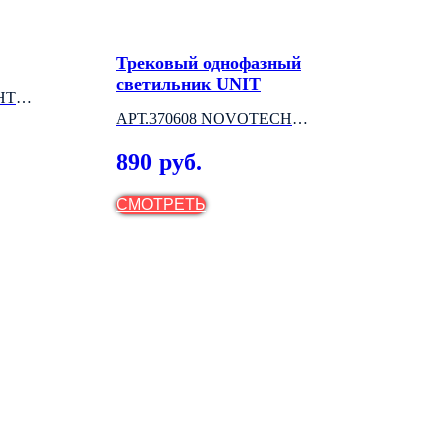
Трековый однофазный
Све
светильник UNIT
мод
HT
АРТ.370608 NOVOTECH
АРТ
(ВЕНГРИЯ)
(ВЕ
890
5 
руб.
СМОТРЕТЬ
СМ