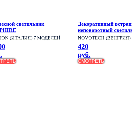
весной светильник
Декоративный встра
PHIRE
неповоротный светил
ROUND
ION (ИТАЛИЯ) 7 МОДЕЛЕЙ
NOVOTECH (ВЕНГРИЯ) 
90
420
МОДЕЛИ
.
руб.
ТРЕТЬ
СМОТРЕТЬ