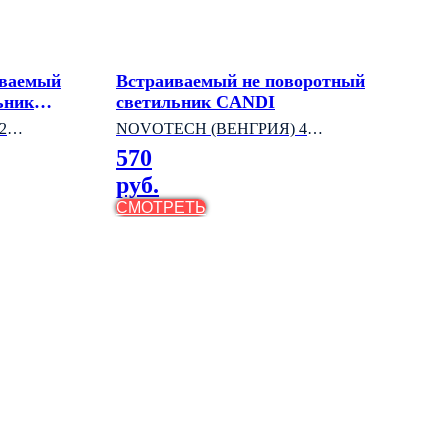
иваемый
Встраиваемый не поворотный
ьник
светильник CANDI
2
NOVOTECH (ВЕНГРИЯ) 4
570
МОДЕЛИ
руб.
СМОТРЕТЬ