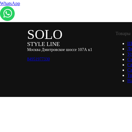
WhatsApp
SOLO
Товары 
STYLE LINE
Ш
Л
Москва Дмитровское шоссе 107А к1
Уп
84951977330
С
С
Св
Тр
Н