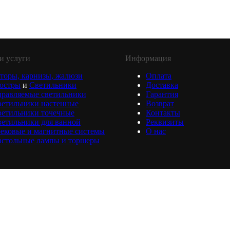
и услуги
Информация
торы, карнизы, жалюзи
Оплата
юстры
и
Светильники
Доставка
равляемые светильники
Гарантия
ветильники настенные
Возврат
ветильники точечные
Контакты
етильники для ванной
Реквизиты
ековые и магнитные системы
О нас
астольные лампы и торшеры