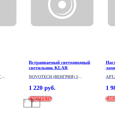
Встраиваемый светодиодный
Нас
светильник KLAR
лам
T
NOVOTECH (ВЕНГРИЯ) 3
АРТ.
МОДЕЛИ
(ИТ
1 220
1 9
руб.
СМОТРЕТЬ
СМО