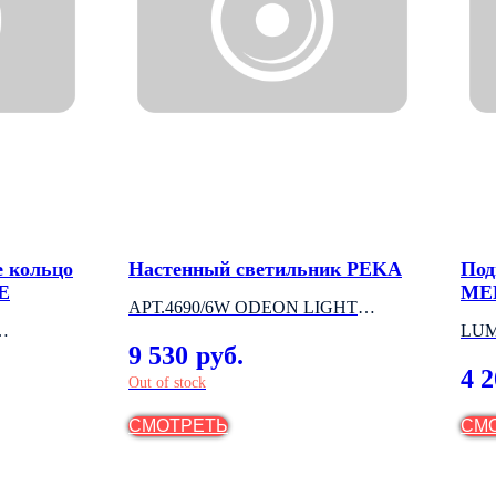
е кольцо
Настенный светильник PEKA
Под
E
ME
АРТ.4690/6W ODEON LIGHT
LUM
(ИТАЛИЯ)
9 530
руб.
4 
Out of stock
СМОТРЕТЬ
СМ