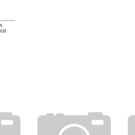
: ―――
А
КИ