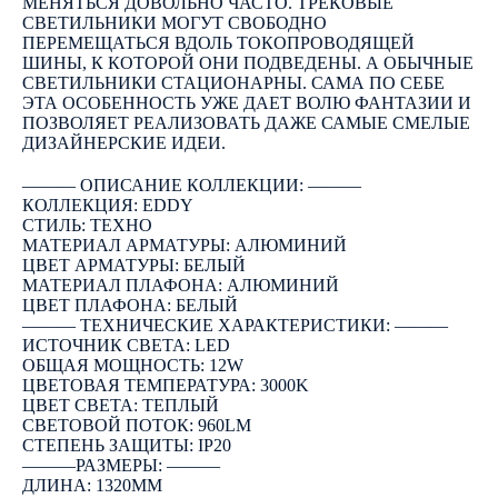
МЕНЯТЬСЯ ДОВОЛЬНО ЧАСТО. ТРЕКОВЫЕ
СВЕТИЛЬНИКИ МОГУТ СВОБОДНО
ПЕРЕМЕЩАТЬСЯ ВДОЛЬ ТОКОПРОВОДЯЩЕЙ
ШИНЫ, К КОТОРОЙ ОНИ ПОДВЕДЕНЫ. А ОБЫЧНЫЕ
СВЕТИЛЬНИКИ СТАЦИОНАРНЫ. САМА ПО СЕБЕ
ЭТА ОСОБЕННОСТЬ УЖЕ ДАЕТ ВОЛЮ ФАНТАЗИИ И
ПОЗВОЛЯЕТ РЕАЛИЗОВАТЬ ДАЖЕ САМЫЕ СМЕЛЫЕ
ДИЗАЙНЕРСКИЕ ИДЕИ.
――― ОПИСАНИЕ КОЛЛЕКЦИИ: ―――
КОЛЛЕКЦИЯ: EDDY
СТИЛЬ: ТЕХНО
МАТЕРИАЛ АРМАТУРЫ: АЛЮМИНИЙ
ЦВЕТ АРМАТУРЫ: БЕЛЫЙ
МАТЕРИАЛ ПЛАФОНА: АЛЮМИНИЙ
ЦВЕТ ПЛАФОНА: БЕЛЫЙ
――― ТЕХНИЧЕСКИЕ ХАРАКТЕРИСТИКИ: ―――
ИСТОЧНИК СВЕТА: LED
ОБЩАЯ МОЩНОСТЬ: 12W
ЦВЕТОВАЯ ТЕМПЕРАТУРА: 3000K
ЦВЕТ СВЕТА: ТЕПЛЫЙ
СВЕТОВОЙ ПОТОК: 960LM
СТЕПЕНЬ ЗАЩИТЫ: IP20
―――РАЗМЕРЫ: ―――
ДЛИНА: 1320ММ