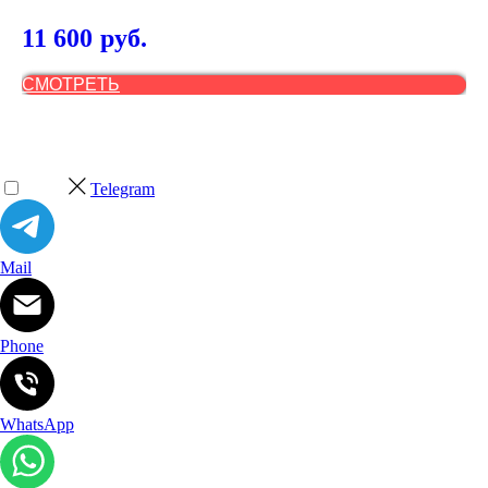
11 600
2
руб.
СМОТРЕТЬ
С
Telegram
Mail
Phone
WhatsApp