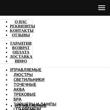
О НАС
РЕКВИЗИТЫ
КОНТАКТЫ
ОТЗЫВЫ
ГАРАНТИЯ
ВОЗВРАТ
ОПЛАТА
ДОСТАВКА
ИНФО
УПРАВЛЯЕМЫЕ
ЛЮСТРЫ
СВЕТИЛЬНИКИ
ТОЧЕЧНЫЕ
АКВА
ТРЕКОВЫЕ
БРА
ТОРШЕРЫ И ЛАМПЫ
УПРАВЛЯЕМЫЕ
LED PREMIUM