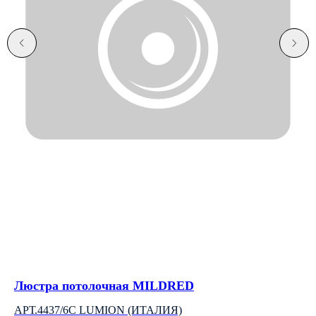
Люстра потолочная MILDRED
Вс
АРТ.4437/6C LUMION (ИТАЛИЯ)
АР