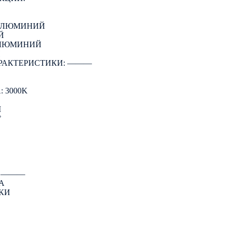
 АЛЮМИНИЙ
Й
АЛЮМИНИЙ
Й
РАКТЕРИСТИКИ: ―――
 3000K
M
°
: ―――
А
КИ