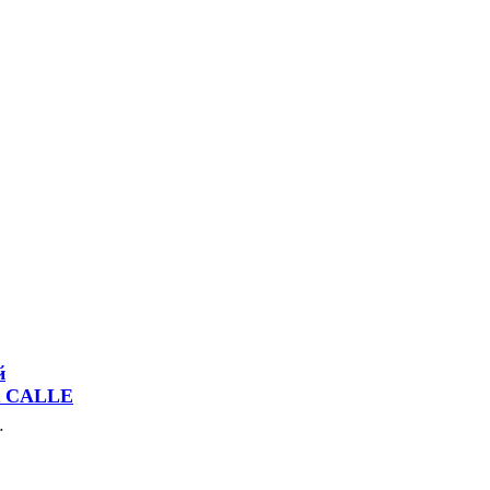
й
к CALLE