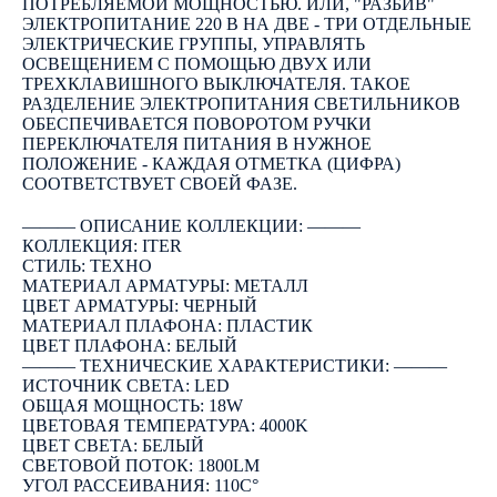
ПОТРЕБЛЯЕМОЙ МОЩНОСТЬЮ. ИЛИ, "РАЗБИВ"
ЭЛЕКТРОПИТАНИЕ 220 В НА ДВЕ - ТРИ ОТДЕЛЬНЫЕ
ЭЛЕКТРИЧЕСКИЕ ГРУППЫ, УПРАВЛЯТЬ
ОСВЕЩЕНИЕМ С ПОМОЩЬЮ ДВУХ ИЛИ
ТРЕХКЛАВИШНОГО ВЫКЛЮЧАТЕЛЯ. ТАКОЕ
РАЗДЕЛЕНИЕ ЭЛЕКТРОПИТАНИЯ СВЕТИЛЬНИКОВ
ОБЕСПЕЧИВАЕТСЯ ПОВОРОТОМ РУЧКИ
ПЕРЕКЛЮЧАТЕЛЯ ПИТАНИЯ В НУЖНОЕ
ПОЛОЖЕНИЕ - КАЖДАЯ ОТМЕТКА (ЦИФРА)
СООТВЕТСТВУЕТ СВОЕЙ ФАЗЕ.
――― ОПИСАНИЕ КОЛЛЕКЦИИ: ―――
КОЛЛЕКЦИЯ: ITER
СТИЛЬ: ТЕХНО
МАТЕРИАЛ АРМАТУРЫ: МЕТАЛЛ
ЦВЕТ АРМАТУРЫ: ЧЕРНЫЙ
МАТЕРИАЛ ПЛАФОНА: ПЛАСТИК
ЦВЕТ ПЛАФОНА: БЕЛЫЙ
――― ТЕХНИЧЕСКИЕ ХАРАКТЕРИСТИКИ: ―――
ИСТОЧНИК СВЕТА: LED
ОБЩАЯ МОЩНОСТЬ: 18W
ЦВЕТОВАЯ ТЕМПЕРАТУРА: 4000K
ЦВЕТ СВЕТА: БЕЛЫЙ
СВЕТОВОЙ ПОТОК: 1800LM
УГОЛ РАССЕИВАНИЯ: 110C°