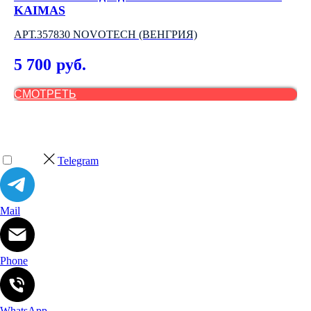
KAIMAS
2
АРТ.357830 NOVOTECH (ВЕНГРИЯ)
2
5 700
руб.
СМОТРЕТЬ
С
Telegram
Mail
Phone
WhatsApp