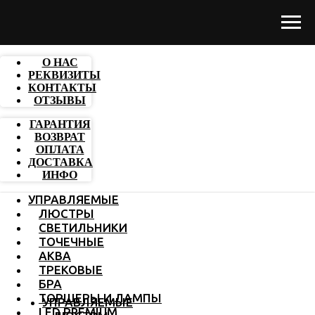
О НАС
РЕКВИЗИТЫ
КОНТАКТЫ
ОТЗЫВЫ
ГАРАНТИЯ
ВОЗВРАТ
ОПЛАТА
ДОСТАВКА
ИНФО
УПРАВЛЯЕМЫЕ
ЛЮСТРЫ
СВЕТИЛЬНИКИ
ТОЧЕЧНЫЕ
АКВА
ТРЕКОВЫЕ
БРА
ТОРШЕРЫ И ЛАМПЫ
УПРАВЛЯЕМЫЕ
LED PREMIUM