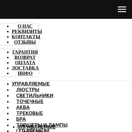
О НАС
РЕКВИЗИТЫ
КОНТАКТЫ
ОТЗЫВЫ
ГАРАНТИЯ
ВОЗВРАТ
ОПЛАТА
ДОСТАВКА
ИНФО
УПРАВЛЯЕМЫЕ
ЛЮСТРЫ
СВЕТИЛЬНИКИ
ТОЧЕЧНЫЕ
АКВА
ТРЕКОВЫЕ
БРА
ТОРШЕРЫ И ЛАМПЫ
УПРАВЛЯЕМЫЕ
LED PREMIUM