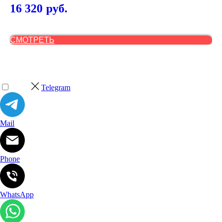
16 320
руб.
6
СМОТРЕТЬ
С
Telegram
Mail
Phone
WhatsApp