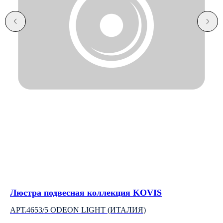
Люстра подвесная коллекция KOVIS
Вс
C
АРТ.4653/5 ODEON LIGHT (ИТАЛИЯ)
NO