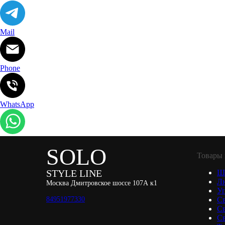
Mail
Phone
WhatsApp
SOLO
Товары 
STYLE LINE
Ш
Л
Москва Дмитровское шоссе 107А к1
Уп
84951977330
С
С
Св