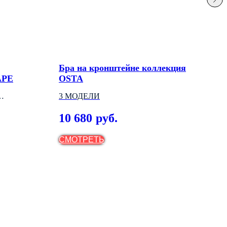
Бра на кронштейне коллекция
Под
APE
OSTA
кол
3 МОДЕЛИ
2 М
10 680
6 
руб.
СМОТРЕТЬ
СМ