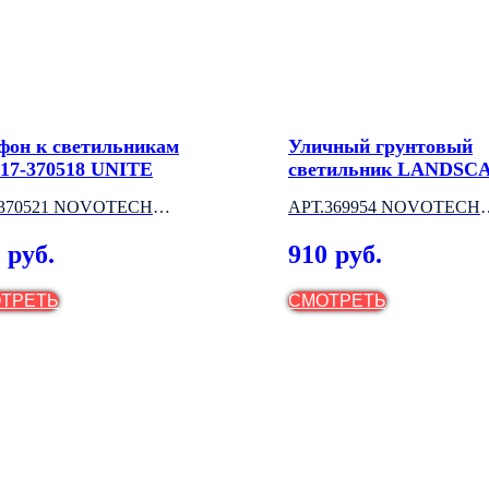
фон к светильникам
Уличный грунтовый
517-370518 UNITE
светильник LANDSC
.370521 NOVOTECH
АРТ.369954 NOVOTECH
НГРИЯ)
(ВЕНГРИЯ)
910
руб.
руб.
ТРЕТЬ
СМОТРЕТЬ