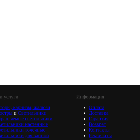
и услуги
Информация
торы, карнизы, жалюзи
Оплата
юстры
и
Светильники
Доставка
равляемые светильники
Гарантия
ветильники настенные
Возврат
ветильники точечные
Контакты
етильники для ванной
Реквизиты