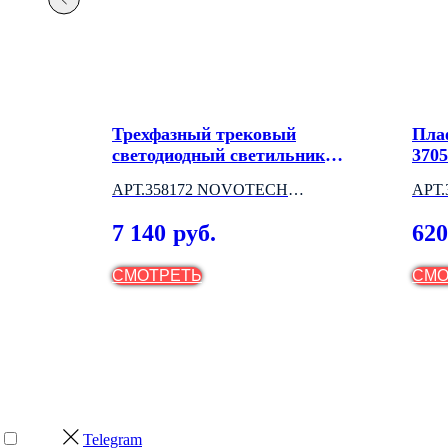
Трехфазный трековый
Пла
светодиодный светильник
370
HELIX
GHT
АРТ.358172 NOVOTECH
АРТ
(ВЕНГРИЯ)
(ВЕ
7 140
620
руб.
СМОТРЕТЬ
СМО
Telegram