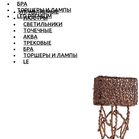
БРА
ТОРШЕРЫ И ЛАМПЫ
УПРАВЛЯЕМЫЕ
LED PREMIUM
ЛЮСТРЫ
СВЕТИЛЬНИКИ
ТОЧЕЧНЫЕ
АКВА
ТРЕКОВЫЕ
БРА
ТОРШЕРЫ И ЛАМПЫ
LED PREMIUM