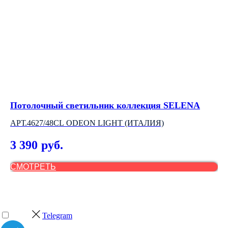
Потолочный светильник коллекция SELENA
По
АРТ.4627/48CL ODEON LIGHT (ИТАЛИЯ)
АР
3 390
1
руб.
СМОТРЕТЬ
С
Telegram