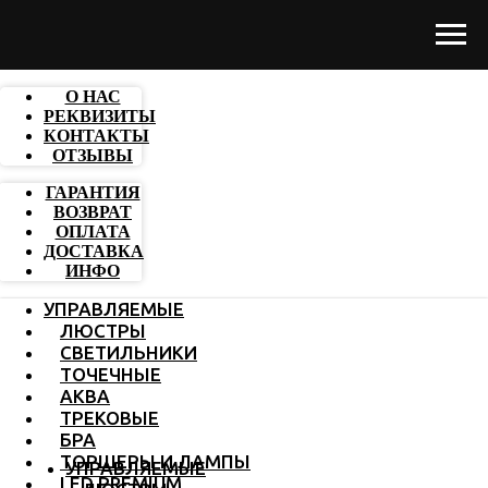
О НАС
РЕКВИЗИТЫ
КОНТАКТЫ
ОТЗЫВЫ
ГАРАНТИЯ
ВОЗВРАТ
ОПЛАТА
ДОСТАВКА
ИНФО
УПРАВЛЯЕМЫЕ
ЛЮСТРЫ
СВЕТИЛЬНИКИ
ТОЧЕЧНЫЕ
АКВА
ТРЕКОВЫЕ
БРА
ТОРШЕРЫ И ЛАМПЫ
УПРАВЛЯЕМЫЕ
LED PREMIUM