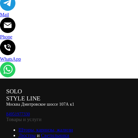
Mail
Phone
WhatsApp
SOLO
STYLE LINE
Москва Дмитровское шоссе 107А к1
84951977330
Товары и услуги
Шторы, карнизы, жалюзи
Люстры
и
Светильники