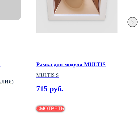
к
Рамка для модуля MULTIS
Одн
све
MULTIS S
АЛИЯ)
АРТ
715
руб.
(ВЕ
2 
СМОТРЕТЬ
СМ