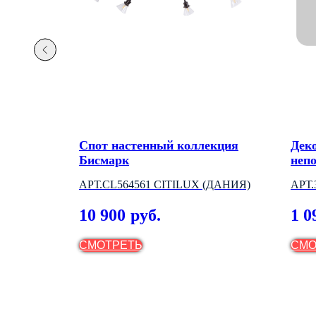
кция
Спот настенный коллекция
Дек
Бисмарк
неп
VE
АРТ.CL564561 CITILUX (ДАНИЯ)
АРТ
(ВЕ
10 900
1 0
руб.
СМОТРЕТЬ
СМО