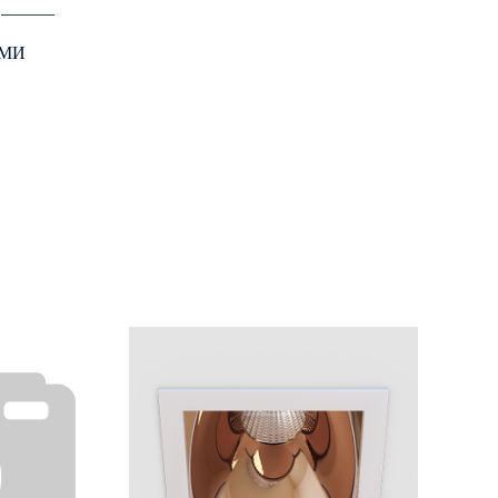
: ―――
АМИ