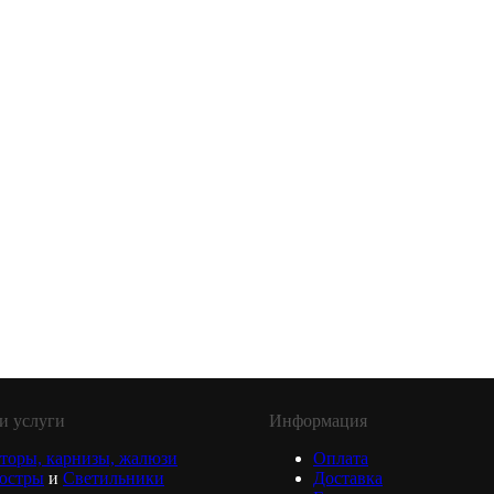
и услуги
Информация
торы, карнизы, жалюзи
Оплата
юстры
и
Светильники
Доставка