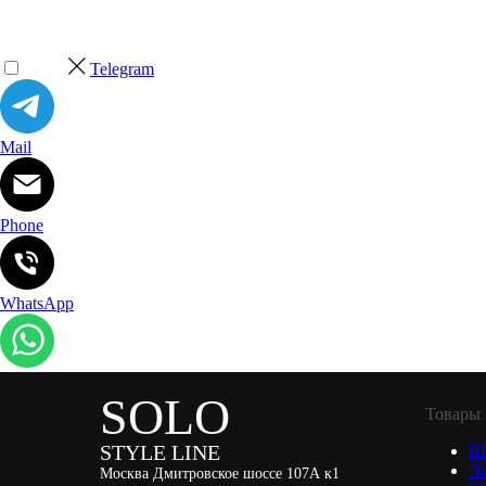
Telegram
Mail
Phone
WhatsApp
SOLO
Товары 
STYLE LINE
Ш
Л
Москва Дмитровское шоссе 107А к1