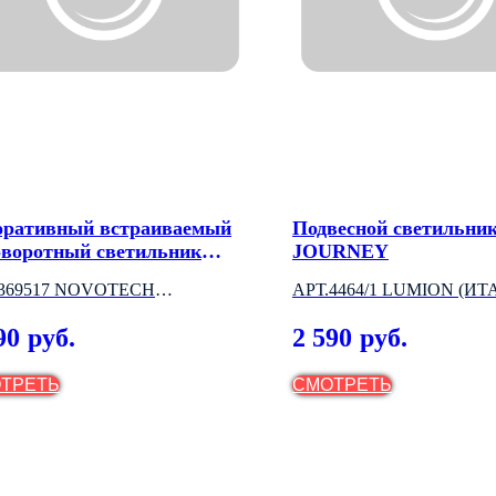
оративный встраиваемый
Подвесной светильни
оворотный светильник
JOURNEY
TRO
.369517 NOVOTECH
АРТ.4464/1 LUMION (ИТ
НГРИЯ)
90
2 590
руб.
руб.
ТРЕТЬ
СМОТРЕТЬ