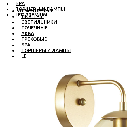
БРА
ТОРШЕРЫ И ЛАМПЫ
УПРАВЛЯЕМЫЕ
LED PREMIUM
ЛЮСТРЫ
СВЕТИЛЬНИКИ
ТОЧЕЧНЫЕ
АКВА
ТРЕКОВЫЕ
БРА
ТОРШЕРЫ И ЛАМПЫ
LED PREMIUM