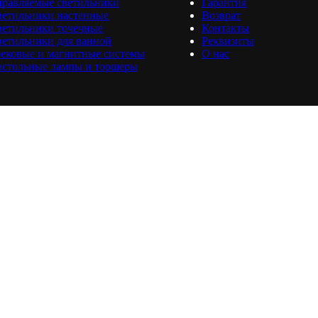
равляемые светильники
Гарантия
ветильники настенные
Возврат
ветильники точечные
Контакты
етильники для ванной
Реквизиты
ековые и магнитные системы
О нас
астольные лампы и торшеры